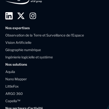
L
T
I
i
w
n
Nos expertises
n
i
s
Observation de la Terre et Surveillance de l’Espace
k
t
t
Vision Artificielle
e
t
a
Géographie numérique
d
e
g
Ingénierie logicielle et système
i
r
r
Nos solutions
n
X
a
Aquila
M
M
m
Nano Mapper
a
a
LittleFox
g
g
ARGO 360
e
e
Capella™
l
l
Nos secteurs d’activité