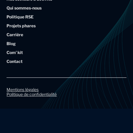
l
l
Qui sommes-nous
i
i
Politique RSE
u
u
Projets phares
m
m
Carrière
A
A
Blog
r
r
Com’ kit
t
t
Contact
a
a
l
l
G
G
r
r
Mentions légales
Politique de confidentialité
o
o
u
u
p
p