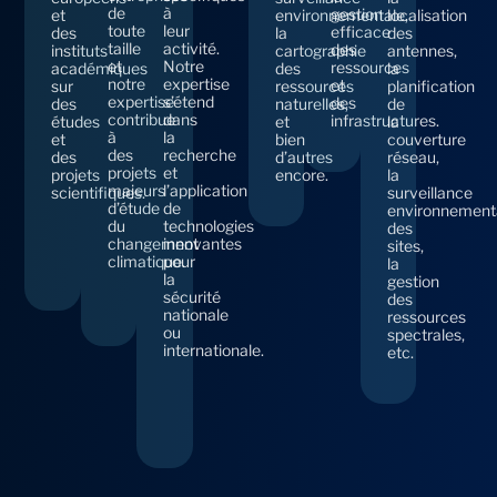
de
à
gestion
et
environnementale,
localisation
toute
leur
efficace
des
la
des
taille
activité.
des
instituts
cartographie
antennes,
et
Notre
ressources
académiques
des
la
notre
expertise
et
sur
ressources
planification
expertise
s’étend
des
des
naturelles,
de
contribue
dans
infrastructures.
études
et
la
à
la
et
bien
couverture
des
recherche
des
d’autres
réseau,
projets
et
projets
encore.
la
majeurs
l’application
scientifiques.
surveillance
d’étude
de
environnement
du
technologies
des
changement
innovantes
sites,
climatique.
pour
la
la
gestion
sécurité
des
nationale
ressources
ou
spectrales,
internationale.
etc.