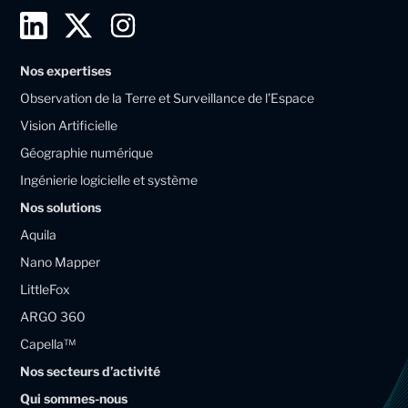
L
T
I
i
w
n
Nos expertises
n
i
s
Observation de la Terre et Surveillance de l’Espace
k
t
t
Vision Artificielle
e
t
a
Géographie numérique
d
e
g
Ingénierie logicielle et système
i
r
r
Nos solutions
n
X
a
Aquila
M
M
m
Nano Mapper
a
a
LittleFox
g
g
ARGO 360
e
e
Capella™
l
l
Nos secteurs d’activité
l
l
Qui sommes-nous
i
i