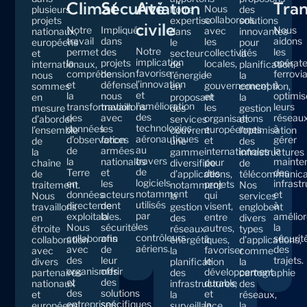
Climat
Sécurité
Aviation
Tra
Nous
plusieurs
notre
des
collaborons
projets
expertise
solutions
civile
Notre
Impliqué
Nous
avec
nationaux,
dans
innovantes
travail
dans
aidons
les
européens
le
pour
Notre
permet
des
les
collectivités
et
secteur
la
implication
la
projets
opérat
locales,
internationaux,
de
planification,
favorise
compréhension
de
ferrovia
le
nous
l’énergie
la
l’innovation
et
défense,
à
gouvernement
sommes
en
conception,
et
la
nous
optimis
et
en
proposant
la
l’amélioration
transformation
travaillons
leurs
les
mesure
des
gestion
des
des
avec
réseaux
organisations
d’aborder
services
et
technologies
données
les
à
européennes
l’ensemble
couvrent
l’optimisation
aéronautiques
d’observation
forces
gérer
et
de
une
des
au
de
armées
la
internationales
la
gamme
infrastructures
travers
la
nationales
mainte
pour
chaîne
diversifiée
de
de
Terre
et
des
des
de
d’applications,
télécommunica
logiciels
en
les
infrast
projets
traitement.
notamment
Nos
notamment
données
acteurs
et
qui
Nous
la
services
utilisés
directement
de
à
visent,
travaillons
gestion
englobent
par
exploitables.
la
amélior
entre
en
des
divers
les
Nous
sécurité
la
autres,
étroite
réseaux
types
contrôleurs
collaborons
afin
sécurit
à
collaboration
énergétiques,
d’applications,
aériens.
avec
de
des
favoriser
avec
la
comme
des
leur
trajets.
le
divers
planification
la
organismes
offrir
développement
partenaires
des
cartographie
et
des
durable
nationaux
infrastructures,
des
des
solutions
et
et
la
réseaux,
entreprises
spécifiques
la
européens
surveillance
la