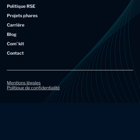
Politique RSE
u
u
Projets phares
m
m
Carrière
A
A
Blog
r
r
Com’ kit
t
t
Contact
a
a
l
l
G
G
r
r
Mentions légales
Politique de confidentialité
o
o
u
u
p
p