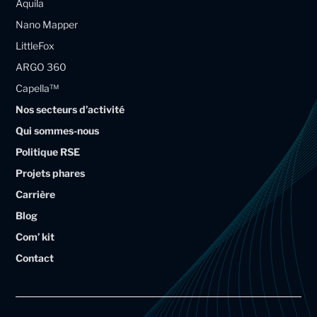
Aquila
M
M
m
Nano Mapper
a
a
LittleFox
g
g
ARGO 360
e
e
Capella™
l
l
Nos secteurs d’activité
l
l
Qui sommes-nous
i
i
Politique RSE
u
u
Projets phares
m
m
Carrière
A
A
Blog
r
r
Com’ kit
t
t
Contact
a
a
l
l
G
G