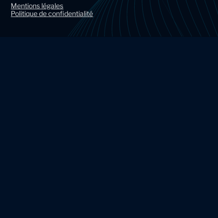
r
r
Mentions légales
Politique de confidentialité
o
o
u
u
p
p