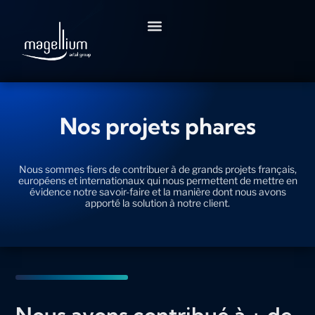
Aller
au
contenu
Nos projets phares
Nous sommes fiers de contribuer à de grands projets français,
européens et internationaux qui nous permettent de mettre en
évidence notre savoir-faire et la manière dont nous avons
apporté la solution à notre client.
Nous avons contribué à + de