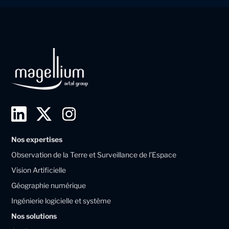
L
T
I
i
w
n
Nos expertises
n
i
s
Observation de la Terre et Surveillance de l’Espace
k
t
t
Vision Artificielle
e
t
a
Géographie numérique
d
e
g
Ingénierie logicielle et système
i
r
r
Nos solutions
n
X
a