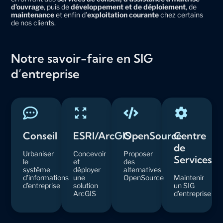
d’ouvrage
, puis de
développement et de déploiement
, de
maintenance
et enfin d’
exploitation courante
chez certains
de nos clients.
Notre savoir-faire en SIG
d’entreprise
Conseil
ESRI/ArcGIS
OpenSource
Centre
de
Urbaniser
Concevoir
Proposer
Services
le
et
des
système
déployer
alternatives
d’informations
une
OpenSource
Maintenir
d’entreprise
solution
un SIG
ArcGIS
d’entreprise