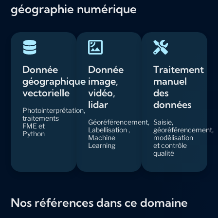
géographie numérique
Donnée
Donnée
Traitement
géographique
image,
manuel
vectorielle
vidéo,
des
lidar
données
Photointerprétation,
traitements
Géoréférencement,
Saisie,
FME et
Labellisation ,
géoréférencement,
Python
Machine
modélisation
Learning
et contrôle
qualité
Nos références dans ce domaine