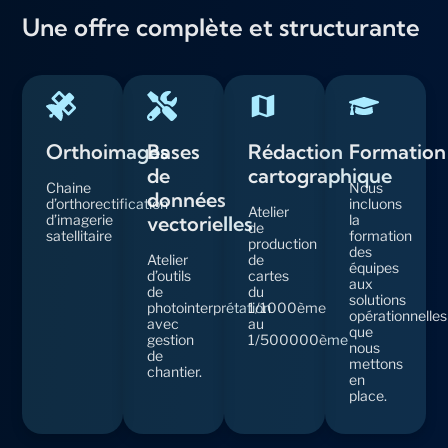
Une offre complète et structurante
Orthoimages
Bases
Rédaction
Formation
de
cartographique
Chaine
Nous
données
d’orthorectification
incluons
Atelier
d’imagerie
vectorielles
la
de
satellitaire
formation
production
des
Atelier
de
équipes
d’outils
cartes
aux
de
du
solutions
photointerprétation
1/1000ème
opérationnelles
avec
au
que
gestion
1/500000ème
nous
de
mettons
chantier.
en
place.