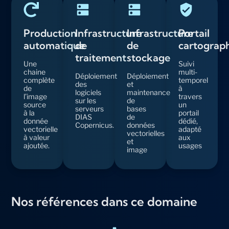
Production
Infrastructure
Infrastructure
Portail
automatique
de
de
cartograp
traitement
stockage
Une
Suivi
chaine
multi-
Déploiement
Déploiement
complète
temporel
des
et
de
à
logiciels
maintenance
l’image
travers
sur les
de
source
un
serveurs
bases
à la
portail
DIAS
de
donnée
dédié,
Copernicus.
données
vectorielle
adapté
vectorielles
à valeur
aux
et
ajoutée.
usages
image
Nos références dans ce domaine