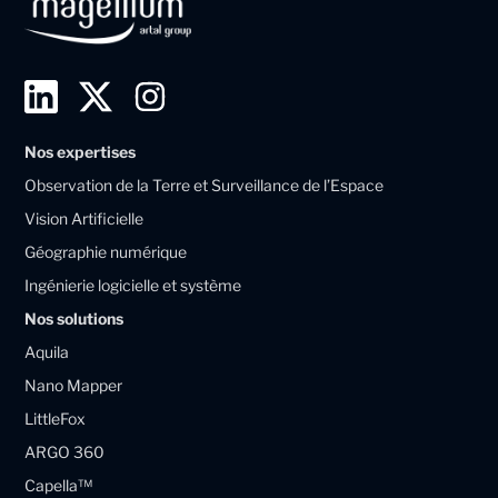
L
T
I
i
w
n
Nos expertises
n
i
s
Observation de la Terre et Surveillance de l’Espace
k
t
t
Vision Artificielle
e
t
a
Géographie numérique
d
e
g
Ingénierie logicielle et système
i
r
r
Nos solutions
n
X
a
Aquila
M
M
m
Nano Mapper
a
a
LittleFox
g
g
ARGO 360
e
e
Capella™
l
l