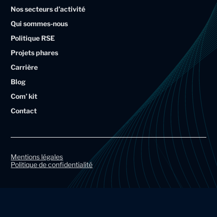
Nos secteurs d’activité
l
l
Qui sommes-nous
i
i
Politique RSE
u
u
Projets phares
m
m
Carrière
A
A
Blog
r
r
Com’ kit
t
t
Contact
a
a
l
l
G
G
r
r
Mentions légales
Politique de confidentialité
o
o
u
u
p
p