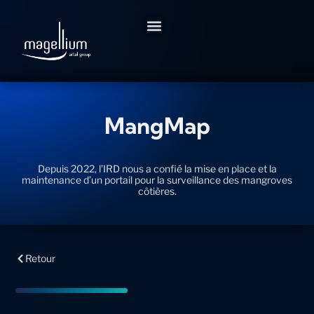
Aller
au
contenu
MangMap
Depuis 2022, l’IRD nous a confié la mise en place et la
maintenance d’un portail pour la surveillance des mangroves
côtières.
Retour